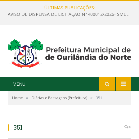
ÚLTIMAS PUBLICAÇÕES:
AVISO DE DISPENSA DE LICITAÇÃO Nº 400012/2026- SME – CONTRATAÇÃO DE EMPRESA ESPECIALIZADA PARA LOCAÇÃO DE ÔNIBUS EXECUTIVO COM CAPACIDADE DE 60 (SESSENTA) POLTRONAS, PARA TRANSPORTAR PROFESSORES RESPONSÁVEIS E ALUNOS PARA BRASÍLIA, COM SAÍDA DIA 10/08/2026 E RETORNO DIA 14/08/2026
MENU
»
»
Home
Diárias e Passagens (Prefeitura)
351
351
0