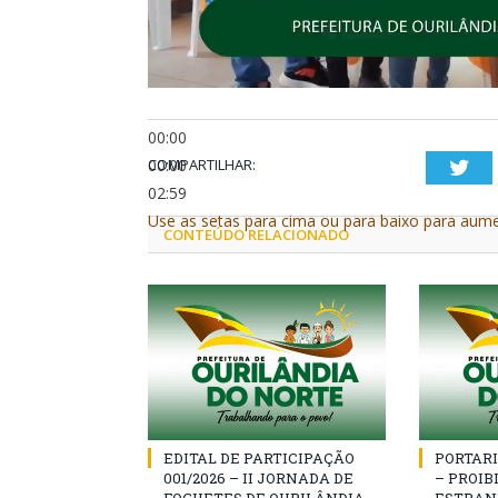
00:00
00:00
COMPARTILHAR:
Twi
02:59
Use as setas para cima ou para baixo para aume
CONTEÚDO RELACIONADO
EDITAL DE PARTICIPAÇÃO
PORTARI
001/2026 – II JORNADA DE
– PROIB
FOGUETES DE OURILÂNDIA
ESTRAN