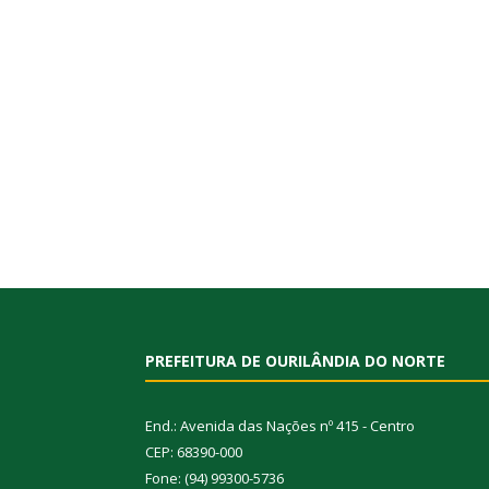
PREFEITURA DE OURILÂNDIA DO NORTE
End.: Avenida das Nações nº 415 - Centro
CEP: 68390-000
Fone: (94) 99300-5736