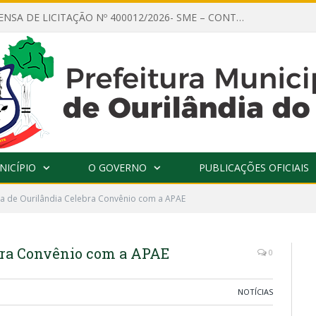
AVISO DE DISPENSA DE LICITAÇÃO Nº 400012/2026- SME – CONTRATAÇÃO DE EMPRESA ESPECIALIZADA PARA LOCAÇÃO DE ÔNIBUS EXECUTIVO COM CAPACIDADE DE 60 (SESSENTA) POLTRONAS, PARA TRANSPORTAR PROFESSORES RESPONSÁVEIS E ALUNOS PARA BRASÍLIA, COM SAÍDA DIA 10/08/2026 E RETORNO DIA 14/08/2026
NICÍPIO
O GOVERNO
PUBLICAÇÕES OFICIAIS
ra de Ourilândia Celebra Convênio com a APAE
ebra Convênio com a APAE
0
NOTÍCIAS