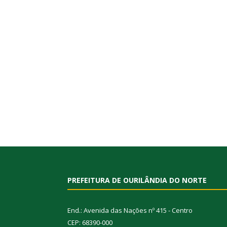
PREFEITURA DE OURILÂNDIA DO NORTE
End.: Avenida das Nações nº 415 - Centro
CEP: 68390-000