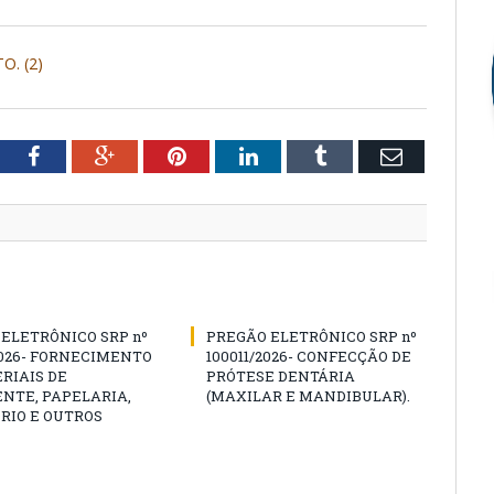
. (2)
tter
Facebook
Google+
Pinterest
LinkedIn
Tumblr
Email
ELETRÔNICO SRP nº
PREGÃO ELETRÔNICO SRP nº
2026- FORNECIMENTO
100011/2026- CONFECÇÃO DE
RIAIS DE
PRÓTESE DENTÁRIA
NTE, PAPELARIA,
(MAXILAR E MANDIBULAR).
RIO E OUTROS