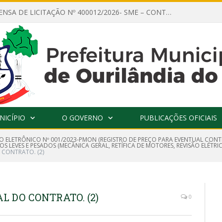
AVISO DE DISPENSA DE LICITAÇÃO Nº 400012/2026- SME – CONTRATAÇÃO DE EMPRESA ESPECIALIZADA PARA LOCAÇÃO DE ÔNIBUS EXECUTIVO COM CAPACIDADE DE 60 (SESSENTA) POLTRONAS, PARA TRANSPORTAR PROFESSORES RESPONSÁVEIS E ALUNOS PARA BRASÍLIA, COM SAÍDA DIA 10/08/2026 E RETORNO DIA 14/08/2026
NICÍPIO
O GOVERNO
PUBLICAÇÕES OFICIAIS
O ELETRÔNICO Nº 001/2023-PMON (REGISTRO DE PREÇO PARA EVENTUAL CONT
 LEVES E PESADOS (MECÂNICA GERAL, RETÍFICA DE MOTORES, REVISÃO ELÉTRIC
 CONTRATO. (2)
L DO CONTRATO. (2)
0