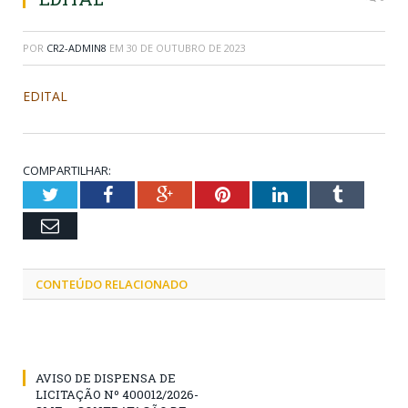
POR
CR2-ADMIN8
EM
30 DE OUTUBRO DE 2023
EDITAL
COMPARTILHAR:
Twitter
Facebook
Google+
Pinterest
LinkedIn
Tumblr
Email
CONTEÚDO RELACIONADO
AVISO DE DISPENSA DE
LICITAÇÃO Nº 400012/2026-