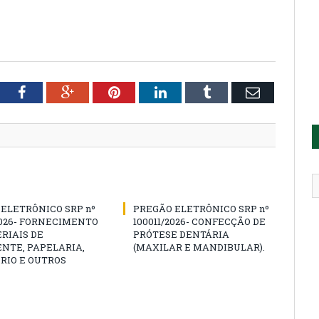
tter
Facebook
Google+
Pinterest
LinkedIn
Tumblr
Email
ELETRÔNICO SRP nº
PREGÃO ELETRÔNICO SRP nº
2026- FORNECIMENTO
100011/2026- CONFECÇÃO DE
RIAIS DE
PRÓTESE DENTÁRIA
NTE, PAPELARIA,
(MAXILAR E MANDIBULAR).
RIO E OUTROS