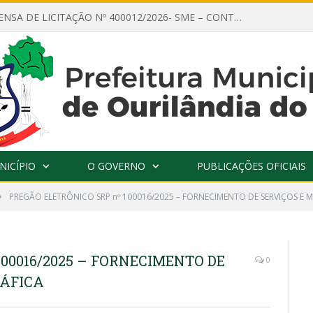
AVISO DE DISPENSA DE LICITAÇÃO Nº 400012/2026- SME – CONTRATAÇÃO DE EMPRESA ESPECIALIZADA PARA LOCAÇÃO DE ÔNIBUS EXECUTIVO COM CAPACIDADE DE 60 (SESSENTA) POLTRONAS, PARA TRANSPORTAR PROFESSORES RESPONSÁVEIS E ALUNOS PARA BRASÍLIA, COM SAÍDA DIA 10/08/2026 E RETORNO DIA 14/08/2026
NICÍPIO
O GOVERNO
PUBLICAÇÕES OFICIAIS
»
PREGÃO ELETRÔNICO SRP nº 100016/2025 – FORNECIMENTO DE SERVIÇOS E M
100016/2025 – FORNECIMENTO DE
0
RÁFICA