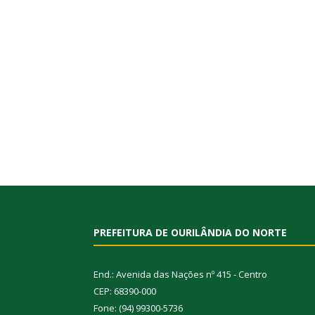
PREFEITURA DE OURILÂNDIA DO NORTE
End.: Avenida das Nações nº 415 - Centro
CEP: 68390-000
Fone: (94) 99300-5736