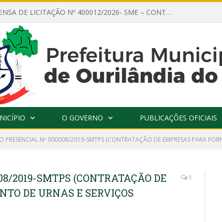
AVISO DE DISPENSA DE LICITAÇÃO Nº 400012/2026- SME – CONTRATAÇÃO DE EMPRESA ESPECIALIZADA PARA LOCAÇÃO DE ÔNIBUS EXECUTIVO COM CAPACIDADE DE 60 (SESSENTA) POLTRONAS, PARA TRANSPORTAR PROFESSORES RESPONSÁVEIS E ALUNOS PARA BRASÍLIA, COM SAÍDA DIA 10/08/2026 E RETORNO DIA 14/08/2026
NICÍPIO
O GOVERNO
PUBLICAÇÕES OFICIAIS
O PRESENCIAL Nº 000008/2019-SMTPS (CONTRATAÇÃO DE EMPRESAS PARA FORN
08/2019-SMTPS (CONTRATAÇÃO DE
0
TO DE URNAS E SERVIÇOS