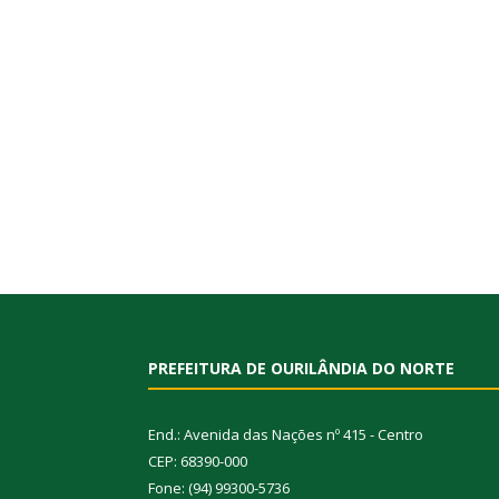
PREFEITURA DE OURILÂNDIA DO NORTE
End.: Avenida das Nações nº 415 - Centro
CEP: 68390-000
Fone: (94) 99300-5736