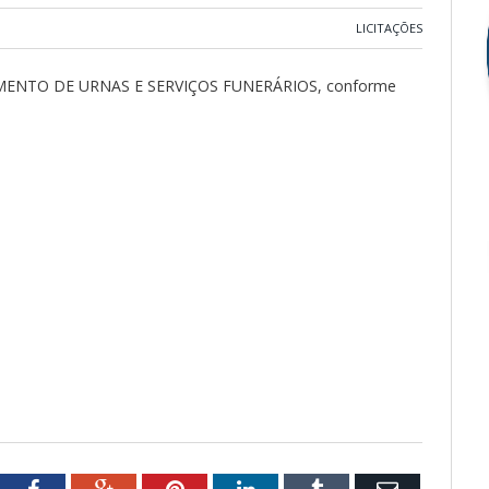
LICITAÇÕES
NTO DE URNAS E SERVIÇOS FUNERÁRIOS, conforme
tter
Facebook
Google+
Pinterest
LinkedIn
Tumblr
Email