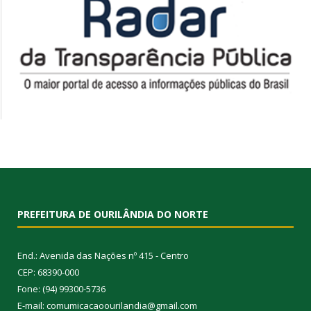
PREFEITURA DE OURILÂNDIA DO NORTE
End.: Avenida das Nações nº 415 - Centro
CEP: 68390-000
Fone: (94) 99300-5736
E-mail: comumicacaoourilandia@gmail.com