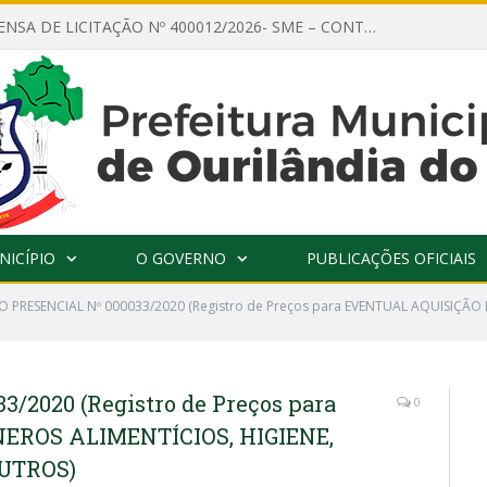
AVISO DE DISPENSA DE LICITAÇÃO Nº 400012/2026- SME – CONTRATAÇÃO DE EMPRESA ESPECIALIZADA PARA LOCAÇÃO DE ÔNIBUS EXECUTIVO COM CAPACIDADE DE 60 (SESSENTA) POLTRONAS, PARA TRANSPORTAR PROFESSORES RESPONSÁVEIS E ALUNOS PARA BRASÍLIA, COM SAÍDA DIA 10/08/2026 E RETORNO DIA 14/08/2026
NICÍPIO
O GOVERNO
PUBLICAÇÕES OFICIAIS
 PRESENCIAL Nº 000033/2020 (Registro de Preços para EVENTUAL AQUISIÇÃO 
/2020 (Registro de Preços para
0
EROS ALIMENTÍCIOS, HIGIENE,
OUTROS)