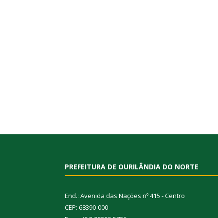
PREFEITURA DE OURILÂNDIA DO NORTE
End.: Avenida das Nações nº 415 - Centro
CEP: 68390-000