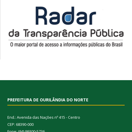
PREFEITURA DE OURILÂNDIA DO NORTE
End.: Avenida das Nações nº 415 - Centro
CEP: 68390-000
Fone: (94) 99300-5736