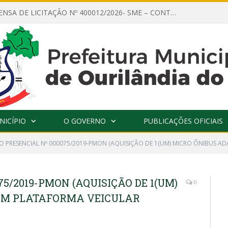
AVISO DE DISPENSA DE LICITAÇÃO Nº 400012/2026- SME – CONTRATAÇÃO DE EMPRESA ESPECIALIZADA PARA LOCAÇÃO DE ÔNIBUS EXECUTIVO COM CAPACIDADE DE 60 (SESSENTA) POLTRONAS, PARA TRANSPORTAR PROFESSORES RESPONSÁVEIS E ALUNOS PARA BRASÍLIA, COM SAÍDA DIA 10/08/2026 E RETORNO DIA 14/08/2026
NICÍPIO
O GOVERNO
PUBLICAÇÕES OFICIAIS
O PRESENCIAL Nº 000075/2019-PMON (AQUISIÇÃO DE 1(UM) MICRO ÔNIBUS A
5/2019-PMON (AQUISIÇÃO DE 1(UM)
0
OM PLATAFORMA VEICULAR