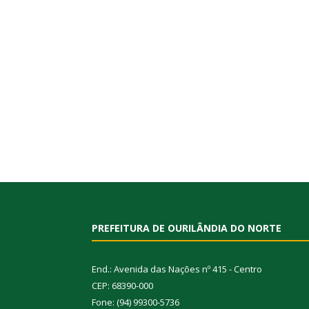
PREFEITURA DE OURILÂNDIA DO NORTE
End.: Avenida das Nações nº 415 - Centro
CEP: 68390-000
Fone: (94) 99300-5736