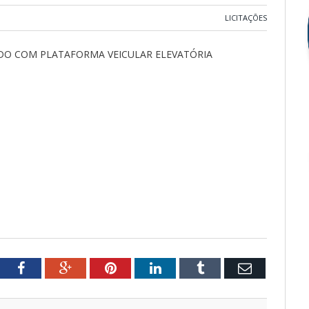
LICITAÇÕES
ADO COM PLATAFORMA VEICULAR ELEVATÓRIA
tter
Facebook
Google+
Pinterest
LinkedIn
Tumblr
Email