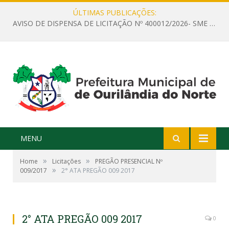
ÚLTIMAS PUBLICAÇÕES:
AVISO DE DISPENSA DE LICITAÇÃO Nº 400012/2026- SME – CONTRATAÇÃO DE EMPRESA ESPECIALIZADA PARA LOCAÇÃO DE ÔNIBUS EXECUTIVO COM CAPACIDADE DE 60 (SESSENTA) POLTRONAS, PARA TRANSPORTAR PROFESSORES RESPONSÁVEIS E ALUNOS PARA BRASÍLIA, COM SAÍDA DIA 10/08/2026 E RETORNO DIA 14/08/2026
MENU
»
»
Home
Licitações
PREGÃO PRESENCIAL Nº
»
009/2017
2° ATA PREGÃO 009 2017
2° ATA PREGÃO 009 2017
0