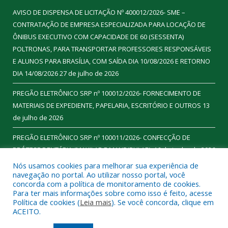
AVISO DE DISPENSA DE LICITAÇÃO Nº 400012/2026- SME –
CONTRATAÇÃO DE EMPRESA ESPECIALIZADA PARA LOCAÇÃO DE
ÔNIBUS EXECUTIVO COM CAPACIDADE DE 60 (SESSENTA)
POLTRONAS, PARA TRANSPORTAR PROFESSORES RESPONSÁVEIS
E ALUNOS PARA BRASÍLIA, COM SAÍDA DIA 10/08/2026 E RETORNO
DIA 14/08/2026
27 de julho de 2026
PREGÃO ELETRÔNICO SRP nº 100012/2026- FORNECIMENTO DE
MATERIAIS DE EXPEDIENTE, PAPELARIA, ESCRITÓRIO E OUTROS
13
de julho de 2026
PREGÃO ELETRÔNICO SRP nº 100011/2026- CONFECÇÃO DE
PRÓTESE DENTÁRIA (MAXILAR E MANDIBULAR).
16 de junho de 2026
Nós usamos cookies para melhorar sua experiência de
navegação no portal. Ao utilizar nosso portal, você
concorda com a política de monitoramento de cookies.
Para ter mais informações sobre como isso é feito, acesse
Todos os direitos reservados a Prefeitura Municipal de
Política de cookies (
Leia mais
). Se você concorda, clique em
Ourilândia do Norte.
ACEITO.