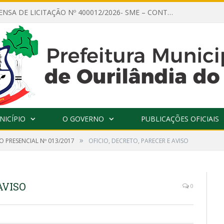
AVISO DE DISPENSA DE LICITAÇÃO Nº 400012/2026- SME – CONTRATAÇÃO DE EMPRESA ESPECIALIZADA PARA LOCAÇÃO DE ÔNIBUS EXECUTIVO COM CAPACIDADE DE 60 (SESSENTA) POLTRONAS, PARA TRANSPORTAR PROFESSORES RESPONSÁVEIS E ALUNOS PARA BRASÍLIA, COM SAÍDA DIA 10/08/2026 E RETORNO DIA 14/08/2026
NICÍPIO
O GOVERNO
PUBLICAÇÕES OFICIAIS
»
 PRESENCIAL Nº 013/2017
OFICIO, DECRETO, PARECER E AVISO
AVISO
0