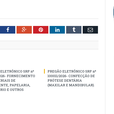
tter
Facebook
Google+
Pinterest
LinkedIn
Tumblr
Email
ELETRÔNICO SRP nº
PREGÃO ELETRÔNICO SRP nº
2026- FORNECIMENTO
100011/2026- CONFECÇÃO DE
RIAIS DE
PRÓTESE DENTÁRIA
NTE, PAPELARIA,
(MAXILAR E MANDIBULAR).
RIO E OUTROS