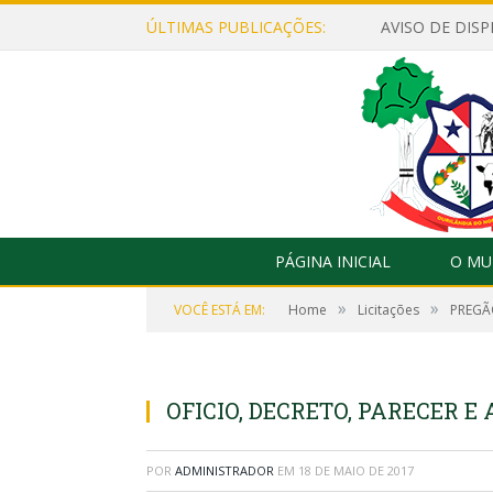
ÚLTIMAS PUBLICAÇÕES:
PÁGINA INICIAL
O MU
»
»
VOCÊ ESTÁ EM:
Home
Licitações
PREGÃO
OFICIO, DECRETO, PARECER E 
POR
ADMINISTRADOR
EM
18 DE MAIO DE 2017