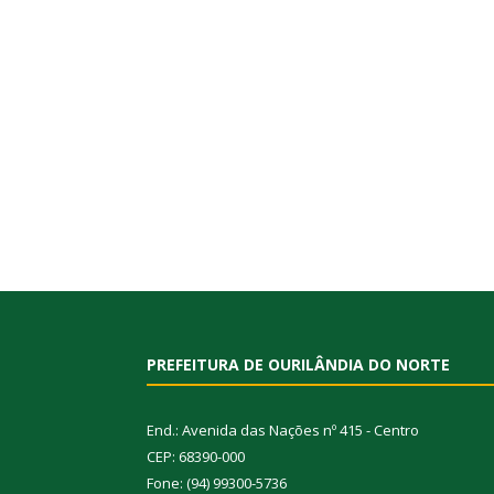
PREFEITURA DE OURILÂNDIA DO NORTE
End.: Avenida das Nações nº 415 - Centro
CEP: 68390-000
Fone: (94) 99300-5736