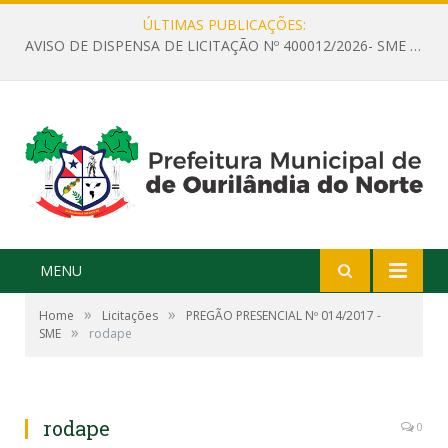
ÚLTIMAS PUBLICAÇÕES:
AVISO DE DISPENSA DE LICITAÇÃO Nº 400012/2026- SME – CONTRATAÇÃO DE EMPRESA ESPECIALIZADA PARA LOCAÇÃO DE ÔNIBUS EXECUTIVO COM CAPACIDADE DE 60 (SESSENTA) POLTRONAS, PARA TRANSPORTAR PROFESSORES RESPONSÁVEIS E ALUNOS PARA BRASÍLIA, COM SAÍDA DIA 10/08/2026 E RETORNO DIA 14/08/2026
MENU
»
»
Home
Licitações
PREGÃO PRESENCIAL Nº 014/2017 -
»
SME
rodape
rodape
0