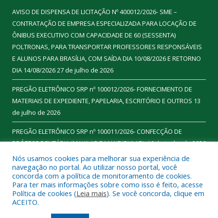
AVISO DE DISPENSA DE LICITAÇÃO Nº 400012/2026- SME –
CONTRATAÇÃO DE EMPRESA ESPECIALIZADA PARA LOCAÇÃO DE
ÔNIBUS EXECUTIVO COM CAPACIDADE DE 60 (SESSENTA)
POLTRONAS, PARA TRANSPORTAR PROFESSORES RESPONSÁVEIS
E ALUNOS PARA BRASÍLIA, COM SAÍDA DIA 10/08/2026 E RETORNO
DIA 14/08/2026
27 de julho de 2026
PREGÃO ELETRÔNICO SRP nº 100012/2026- FORNECIMENTO DE
MATERIAIS DE EXPEDIENTE, PAPELARIA, ESCRITÓRIO E OUTROS
13
de julho de 2026
PREGÃO ELETRÔNICO SRP nº 100011/2026- CONFECÇÃO DE
PRÓTESE DENTÁRIA (MAXILAR E MANDIBULAR).
16 de junho de 2026
Nós usamos cookies para melhorar sua experiência de
navegação no portal. Ao utilizar nosso portal, você
concorda com a política de monitoramento de cookies.
Para ter mais informações sobre como isso é feito, acesse
Todos os direitos reservados a Prefeitura Municipal de
Política de cookies (
Leia mais
). Se você concorda, clique em
Ourilândia do Norte.
ACEITO.