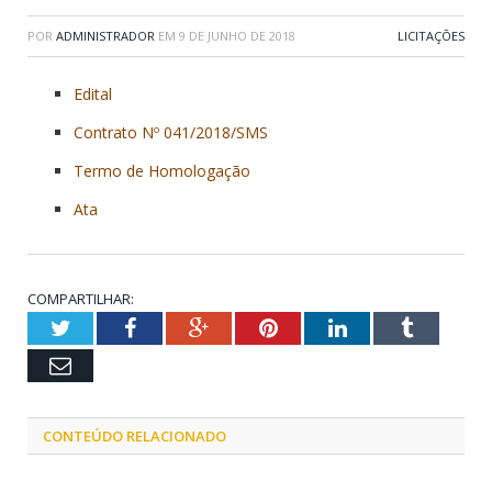
POR
ADMINISTRADOR
EM
9 DE JUNHO DE 2018
LICITAÇÕES
Edital
Contrato Nº 041/2018/SMS
Termo de Homologação
Ata
COMPARTILHAR:
Twitter
Facebook
Google+
Pinterest
LinkedIn
Tumblr
Email
CONTEÚDO RELACIONADO