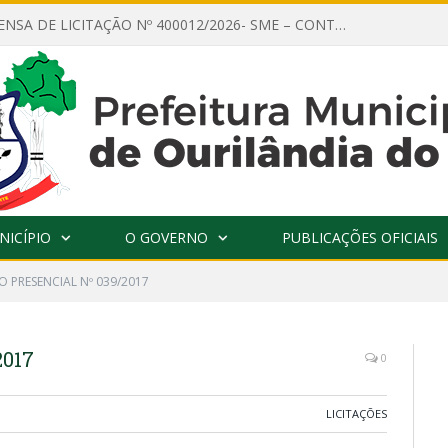
AVISO DE DISPENSA DE LICITAÇÃO Nº 400012/2026- SME – CONTRATAÇÃO DE EMPRESA ESPECIALIZADA PARA LOCAÇÃO DE ÔNIBUS EXECUTIVO COM CAPACIDADE DE 60 (SESSENTA) POLTRONAS, PARA TRANSPORTAR PROFESSORES RESPONSÁVEIS E ALUNOS PARA BRASÍLIA, COM SAÍDA DIA 10/08/2026 E RETORNO DIA 14/08/2026
NICÍPIO
O GOVERNO
PUBLICAÇÕES OFICIAIS
 PRESENCIAL Nº 039/2017
017
0
LICITAÇÕES