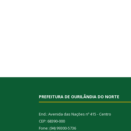
PREFEITURA DE OURILÂNDIA DO NORTE
End.: Avenida das Nações nº 415 - Centro
CEP: 68390-000
Fone: (94) 99300-5736