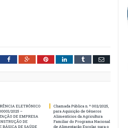
tter
Facebook
Google+
Pinterest
LinkedIn
Tumblr
Email
RÊNCIA ELETRÔNICO
Chamada Pública n. º 002/2025,
00001/2025 –
para Aquisição de Gêneros
TAÇÃO DE EMPRESA
Alimentícios da Agricultura
ONSTRUÇÃO DE
Familiar do Programa Nacional
 BÁSICA DE SAÚDE
de Alimentação Escolar, para o