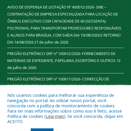
AVISO DE DISPENSA DE LICITAÇÃO Nº 400012/2026- SME –
CONTRATAÇÃO DE EMPRESA ESPECIALIZADA PARA LOCAÇÃO DE
ÔNIBUS EXECUTIVO COM CAPACIDADE DE 60 (SESSENTA)
POLTRONAS, PARA TRANSPORTAR PROFESSORES RESPONSÁVEIS
E ALUNOS PARA BRASÍLIA, COM SAÍDA DIA 10/08/2026 E RETORNO
DIA 14/08/2026
27 de julho de 2026
PREGÃO ELETRÔNICO SRP nº 100012/2026- FORNECIMENTO DE
MATERIAIS DE EXPEDIENTE, PAPELARIA, ESCRITÓRIO E OUTROS
13
de julho de 2026
PREGÃO ELETRÔNICO SRP nº 100011/2026- CONFECÇÃO DE
PRÓTESE DENTÁRIA (MAXILAR E MANDIBULAR).
16 de junho de 2026
Nós usamos cookies para melhorar sua experiência de
navegação no portal. Ao utilizar nosso portal, você
concorda com a política de monitoramento de cookies.
Para ter mais informações sobre como isso é feito, acesse
Todos os direitos reservados a Prefeitura Municipal de
Política de cookies (
Leia mais
). Se você concorda, clique em
Ourilândia do Norte.
ACEITO.