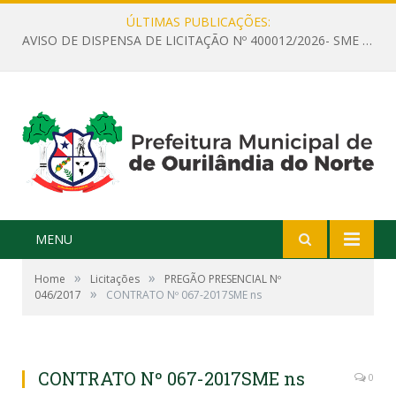
ÚLTIMAS PUBLICAÇÕES:
AVISO DE DISPENSA DE LICITAÇÃO Nº 400012/2026- SME – CONTRATAÇÃO DE EMPRESA ESPECIALIZADA PARA LOCAÇÃO DE ÔNIBUS EXECUTIVO COM CAPACIDADE DE 60 (SESSENTA) POLTRONAS, PARA TRANSPORTAR PROFESSORES RESPONSÁVEIS E ALUNOS PARA BRASÍLIA, COM SAÍDA DIA 10/08/2026 E RETORNO DIA 14/08/2026
MENU
»
»
Home
Licitações
PREGÃO PRESENCIAL Nº
»
046/2017
CONTRATO Nº 067-2017SME ns
CONTRATO Nº 067-2017SME ns
0