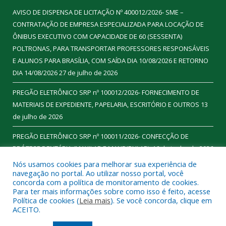
AVISO DE DISPENSA DE LICITAÇÃO Nº 400012/2026- SME –
CONTRATAÇÃO DE EMPRESA ESPECIALIZADA PARA LOCAÇÃO DE
ÔNIBUS EXECUTIVO COM CAPACIDADE DE 60 (SESSENTA)
POLTRONAS, PARA TRANSPORTAR PROFESSORES RESPONSÁVEIS
E ALUNOS PARA BRASÍLIA, COM SAÍDA DIA 10/08/2026 E RETORNO
DIA 14/08/2026
27 de julho de 2026
PREGÃO ELETRÔNICO SRP nº 100012/2026- FORNECIMENTO DE
MATERIAIS DE EXPEDIENTE, PAPELARIA, ESCRITÓRIO E OUTROS
13
de julho de 2026
PREGÃO ELETRÔNICO SRP nº 100011/2026- CONFECÇÃO DE
PRÓTESE DENTÁRIA (MAXILAR E MANDIBULAR).
16 de junho de 2026
Nós usamos cookies para melhorar sua experiência de
navegação no portal. Ao utilizar nosso portal, você
concorda com a política de monitoramento de cookies.
Para ter mais informações sobre como isso é feito, acesse
Todos os direitos reservados a Prefeitura Municipal de
Política de cookies (
Leia mais
). Se você concorda, clique em
Ourilândia do Norte.
ACEITO.