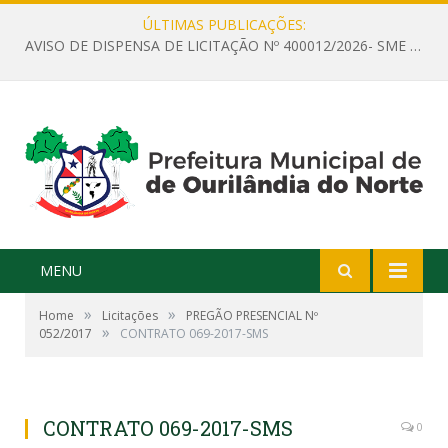
ÚLTIMAS PUBLICAÇÕES:
AVISO DE DISPENSA DE LICITAÇÃO Nº 400012/2026- SME – CONTRATAÇÃO DE EMPRESA ESPECIALIZADA PARA LOCAÇÃO DE ÔNIBUS EXECUTIVO COM CAPACIDADE DE 60 (SESSENTA) POLTRONAS, PARA TRANSPORTAR PROFESSORES RESPONSÁVEIS E ALUNOS PARA BRASÍLIA, COM SAÍDA DIA 10/08/2026 E RETORNO DIA 14/08/2026
MENU
»
»
Home
Licitações
PREGÃO PRESENCIAL Nº
»
052/2017
CONTRATO 069-2017-SMS
CONTRATO 069-2017-SMS
0