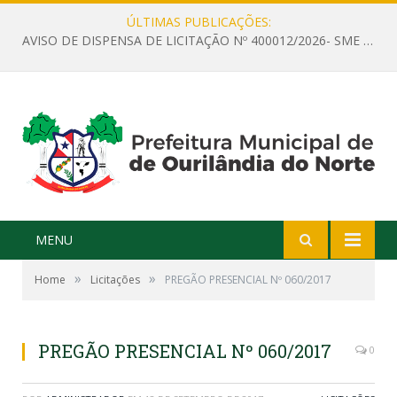
ÚLTIMAS PUBLICAÇÕES:
AVISO DE DISPENSA DE LICITAÇÃO Nº 400012/2026- SME – CONTRATAÇÃO DE EMPRESA ESPECIALIZADA PARA LOCAÇÃO DE ÔNIBUS EXECUTIVO COM CAPACIDADE DE 60 (SESSENTA) POLTRONAS, PARA TRANSPORTAR PROFESSORES RESPONSÁVEIS E ALUNOS PARA BRASÍLIA, COM SAÍDA DIA 10/08/2026 E RETORNO DIA 14/08/2026
MENU
»
»
Home
Licitações
PREGÃO PRESENCIAL Nº 060/2017
PREGÃO PRESENCIAL Nº 060/2017
0