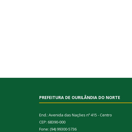
PREFEITURA DE OURILÂNDIA DO NORTE
End.: Avenida das Nações nº 415 - Centro
CEP: 68390-000
Fone: (94) 99300-5736