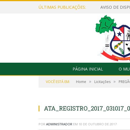
ÚLTIMAS PUBLICAÇÕES:
PÁGINA INICIAL
O MU
»
»
VOCÊ ESTÁ EM:
Home
Licitações
PREGÃO
ATA_REGISTRO_2017_031017_0
POR
ADMINISTRADOR
EM
10 DE OUTUBRO DE 2017