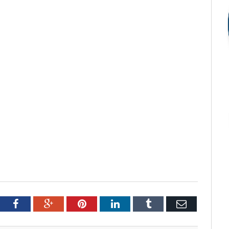
tter
Facebook
Google+
Pinterest
LinkedIn
Tumblr
Email