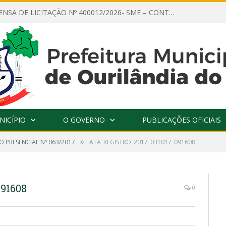
AVISO DE DISPENSA DE LICITAÇÃO Nº 400012/2026- SME – CONTRATAÇÃO DE EMPRESA ESPECIALIZADA PARA LOCAÇÃO DE ÔNIBUS EXECUTIVO COM CAPACIDADE DE 60 (SESSENTA) POLTRONAS, PARA TRANSPORTAR PROFESSORES RESPONSÁVEIS E ALUNOS PARA BRASÍLIA, COM SAÍDA DIA 10/08/2026 E RETORNO DIA 14/08/2026
NICÍPIO
O GOVERNO
PUBLICAÇÕES OFICIAIS
»
 PRESENCIAL Nº 063/2017
ATA_REGISTRO_2017_031017_091608
91608
0