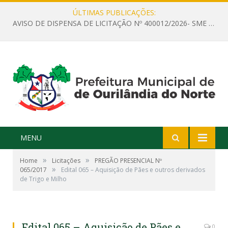
ÚLTIMAS PUBLICAÇÕES:
AVISO DE DISPENSA DE LICITAÇÃO Nº 400012/2026- SME – CONTRATAÇÃO DE EMPRESA ESPECIALIZADA PARA LOCAÇÃO DE ÔNIBUS EXECUTIVO COM CAPACIDADE DE 60 (SESSENTA) POLTRONAS, PARA TRANSPORTAR PROFESSORES RESPONSÁVEIS E ALUNOS PARA BRASÍLIA, COM SAÍDA DIA 10/08/2026 E RETORNO DIA 14/08/2026
MENU
»
»
Home
Licitações
PREGÃO PRESENCIAL Nº
»
065/2017
Edital 065 – Aquisição de Pães e outros derivados
de Trigo e Milho
Edital 065 – Aquisição de Pães e
0