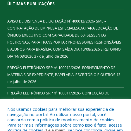
ÚLTIMAS PUBLICAÇÕES
AVISO DE DISPENSA DE LICITAÇÃO Nº 400012/2026- SME –
CONTRATAÇÃO DE EMPRESA ESPECIALIZADA PARA LOCAÇÃO DE
ÔNIBUS EXECUTIVO COM CAPACIDADE DE 60 (SESSENTA)
POLTRONAS, PARA TRANSPORTAR PROFESSORES RESPONSÁVEIS
E ALUNOS PARA BRASÍLIA, COM SAÍDA DIA 10/08/2026 E RETORNO
DIA 14/08/2026
27 de julho de 2026
PREGÃO ELETRÔNICO SRP nº 100012/2026- FORNECIMENTO DE
MATERIAIS DE EXPEDIENTE, PAPELARIA, ESCRITÓRIO E OUTROS
13
de julho de 2026
PREGÃO ELETRÔNICO SRP nº 100011/2026- CONFECÇÃO DE
PRÓTESE DENTÁRIA (MAXILAR E MANDIBULAR).
16 de junho de 2026
Nós usamos cookies para melhorar sua experiência de
navegação no portal. Ao utilizar nosso portal, você
concorda com a política de monitoramento de cookies.
Para ter mais informações sobre como isso é feito, acesse
Todos os direitos reservados a Prefeitura Municipal de
Política de cookies (
Leia mais
). Se você concorda, clique em