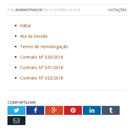
POR
ADMINISTRADOR
EM
23 DE ABRIL DE 2018
LICITAÇÕES
Edital
Ata da Sessão
Termo de Homologação
Contrato N° 030/2018
Contrato N° 031/2018
Contrato N° 032/2018
COMPARTILHAR:
Twitter
Facebook
Google+
Pinterest
LinkedIn
Tumblr
Email