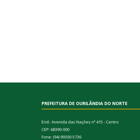
PREFEITURA DE OURILÂNDIA DO NORTE
End.: Avenida das Nações nº 415 - Centro
CEP: 68390-000
Fone: (94) 99300-5736