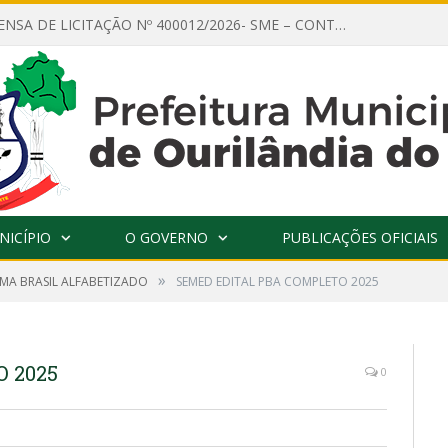
AVISO DE DISPENSA DE LICITAÇÃO Nº 400012/2026- SME – CONTRATAÇÃO DE EMPRESA ESPECIALIZADA PARA LOCAÇÃO DE ÔNIBUS EXECUTIVO COM CAPACIDADE DE 60 (SESSENTA) POLTRONAS, PARA TRANSPORTAR PROFESSORES RESPONSÁVEIS E ALUNOS PARA BRASÍLIA, COM SAÍDA DIA 10/08/2026 E RETORNO DIA 14/08/2026
NICÍPIO
O GOVERNO
PUBLICAÇÕES OFICIAIS
»
MA BRASIL ALFABETIZADO
SEMED EDITAL PBA COMPLETO 2025
 2025
0