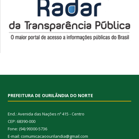
PREFEITURA DE OURILÂNDIA DO NORTE
End.: Avenida das Nações nº 415 - Centro
CEP: 68390-000
Fone: (94) 99300-5736
E-mail: comumicacaoourilandia@gmail.com