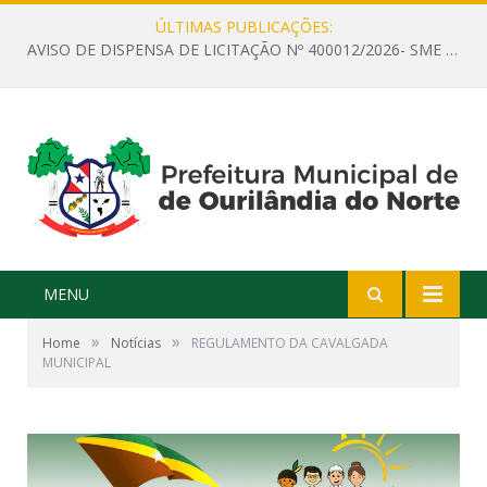
ÚLTIMAS PUBLICAÇÕES:
AVISO DE DISPENSA DE LICITAÇÃO Nº 400012/2026- SME – CONTRATAÇÃO DE EMPRESA ESPECIALIZADA PARA LOCAÇÃO DE ÔNIBUS EXECUTIVO COM CAPACIDADE DE 60 (SESSENTA) POLTRONAS, PARA TRANSPORTAR PROFESSORES RESPONSÁVEIS E ALUNOS PARA BRASÍLIA, COM SAÍDA DIA 10/08/2026 E RETORNO DIA 14/08/2026
MENU
»
»
Home
Notícias
REGULAMENTO DA CAVALGADA
MUNICIPAL