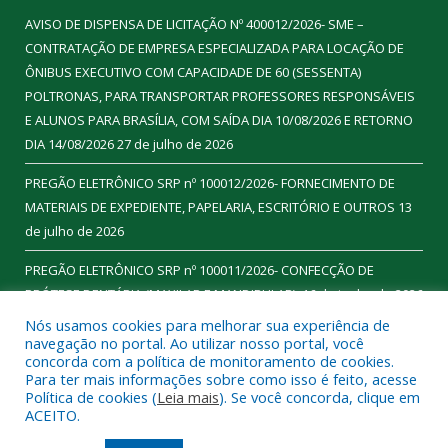
AVISO DE DISPENSA DE LICITAÇÃO Nº 400012/2026- SME –
CONTRATAÇÃO DE EMPRESA ESPECIALIZADA PARA LOCAÇÃO DE
ÔNIBUS EXECUTIVO COM CAPACIDADE DE 60 (SESSENTA)
POLTRONAS, PARA TRANSPORTAR PROFESSORES RESPONSÁVEIS
E ALUNOS PARA BRASÍLIA, COM SAÍDA DIA 10/08/2026 E RETORNO
DIA 14/08/2026
27 de julho de 2026
PREGÃO ELETRÔNICO SRP nº 100012/2026- FORNECIMENTO DE
MATERIAIS DE EXPEDIENTE, PAPELARIA, ESCRITÓRIO E OUTROS
13
de julho de 2026
PREGÃO ELETRÔNICO SRP nº 100011/2026- CONFECÇÃO DE
PRÓTESE DENTÁRIA (MAXILAR E MANDIBULAR).
16 de junho de 2026
Nós usamos cookies para melhorar sua experiência de
navegação no portal. Ao utilizar nosso portal, você
concorda com a política de monitoramento de cookies.
Para ter mais informações sobre como isso é feito, acesse
Todos os direitos reservados a Prefeitura Municipal de
Política de cookies (
Leia mais
). Se você concorda, clique em
Ourilândia do Norte.
ACEITO.