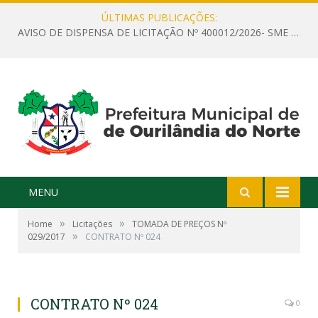
ÚLTIMAS PUBLICAÇÕES:
AVISO DE DISPENSA DE LICITAÇÃO Nº 400012/2026- SME – CONTRATAÇÃO DE EMPRESA ESPECIALIZADA PARA LOCAÇÃO DE ÔNIBUS EXECUTIVO COM CAPACIDADE DE 60 (SESSENTA) POLTRONAS, PARA TRANSPORTAR PROFESSORES RESPONSÁVEIS E ALUNOS PARA BRASÍLIA, COM SAÍDA DIA 10/08/2026 E RETORNO DIA 14/08/2026
MENU
»
»
Home
Licitações
TOMADA DE PREÇOS Nº
»
029/2017
CONTRATO Nº 024
CONTRATO Nº 024
0