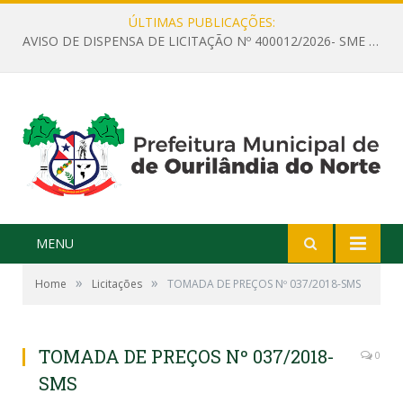
ÚLTIMAS PUBLICAÇÕES:
AVISO DE DISPENSA DE LICITAÇÃO Nº 400012/2026- SME – CONTRATAÇÃO DE EMPRESA ESPECIALIZADA PARA LOCAÇÃO DE ÔNIBUS EXECUTIVO COM CAPACIDADE DE 60 (SESSENTA) POLTRONAS, PARA TRANSPORTAR PROFESSORES RESPONSÁVEIS E ALUNOS PARA BRASÍLIA, COM SAÍDA DIA 10/08/2026 E RETORNO DIA 14/08/2026
MENU
»
»
Home
Licitações
TOMADA DE PREÇOS Nº 037/2018-SMS
TOMADA DE PREÇOS Nº 037/2018-
0
SMS