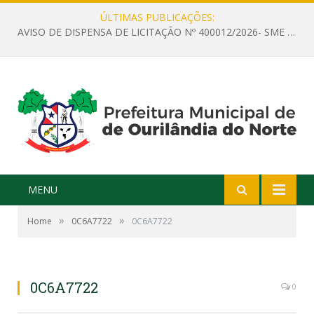
ÚLTIMAS PUBLICAÇÕES:
AVISO DE DISPENSA DE LICITAÇÃO Nº 400012/2026- SME – CONTRATAÇÃO DE EMPRESA ESPECIALIZADA PARA LOCAÇÃO DE ÔNIBUS EXECUTIVO COM CAPACIDADE DE 60 (SESSENTA) POLTRONAS, PARA TRANSPORTAR PROFESSORES RESPONSÁVEIS E ALUNOS PARA BRASÍLIA, COM SAÍDA DIA 10/08/2026 E RETORNO DIA 14/08/2026
MENU
»
»
Home
0C6A7722
0C6A7722
0C6A7722
0