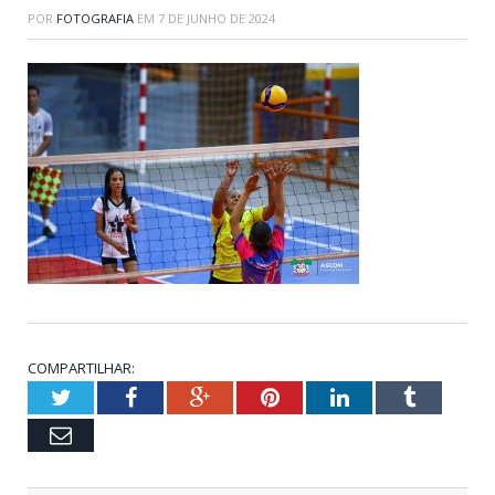
POR
FOTOGRAFIA
EM
7 DE JUNHO DE 2024
COMPARTILHAR:
Twitter
Facebook
Google+
Pinterest
LinkedIn
Tumblr
Email