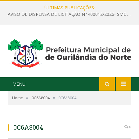
ÚLTIMAS PUBLICAÇÕES:
AVISO DE DISPENSA DE LICITAÇÃO Nº 400012/2026- SME – CONTRATAÇÃO DE EMPRESA ESPECIALIZADA PARA LOCAÇÃO DE ÔNIBUS EXECUTIVO COM CAPACIDADE DE 60 (SESSENTA) POLTRONAS, PARA TRANSPORTAR PROFESSORES RESPONSÁVEIS E ALUNOS PARA BRASÍLIA, COM SAÍDA DIA 10/08/2026 E RETORNO DIA 14/08/2026
MENU
»
»
Home
0C6A8004
0C6A8004
0C6A8004
0