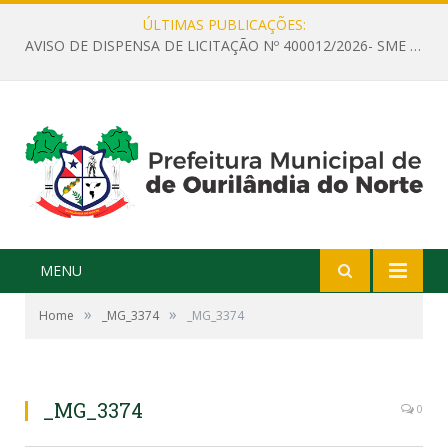
ÚLTIMAS PUBLICAÇÕES:
AVISO DE DISPENSA DE LICITAÇÃO Nº 400012/2026- SME – CONTRATAÇÃO DE EMPRESA ESPECIALIZADA PARA LOCAÇÃO DE ÔNIBUS EXECUTIVO COM CAPACIDADE DE 60 (SESSENTA) POLTRONAS, PARA TRANSPORTAR PROFESSORES RESPONSÁVEIS E ALUNOS PARA BRASÍLIA, COM SAÍDA DIA 10/08/2026 E RETORNO DIA 14/08/2026
MENU
»
»
Home
_MG_3374
_MG_3374
_MG_3374
0