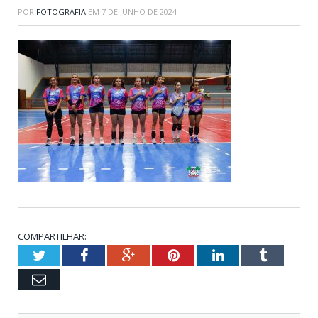
POR
FOTOGRAFIA
EM
7 DE JUNHO DE 2024
COMPARTILHAR:
Twitter
Facebook
Google+
Pinterest
LinkedIn
Tumblr
Email