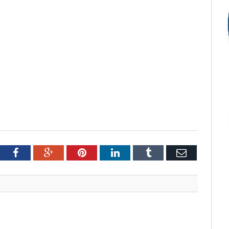
tter
Facebook
Google+
Pinterest
LinkedIn
Tumblr
Email