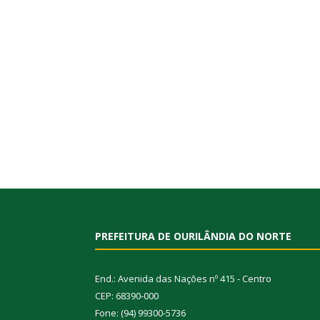
PREFEITURA DE OURILÂNDIA DO NORTE
End.: Avenida das Nações nº 415 - Centro
CEP: 68390-000
Fone: (94) 99300-5736