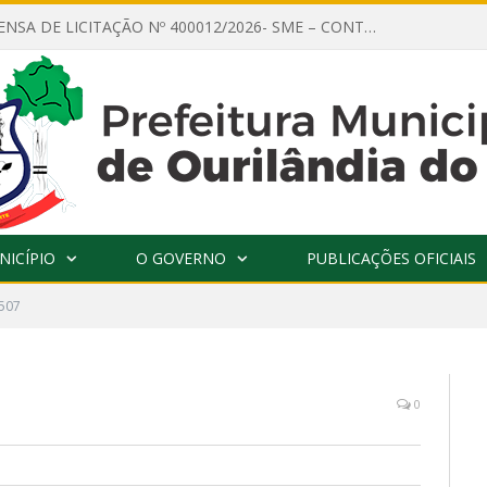
AVISO DE DISPENSA DE LICITAÇÃO Nº 400012/2026- SME – CONTRATAÇÃO DE EMPRESA ESPECIALIZADA PARA LOCAÇÃO DE ÔNIBUS EXECUTIVO COM CAPACIDADE DE 60 (SESSENTA) POLTRONAS, PARA TRANSPORTAR PROFESSORES RESPONSÁVEIS E ALUNOS PARA BRASÍLIA, COM SAÍDA DIA 10/08/2026 E RETORNO DIA 14/08/2026
NICÍPIO
O GOVERNO
PUBLICAÇÕES OFICIAIS
507
0