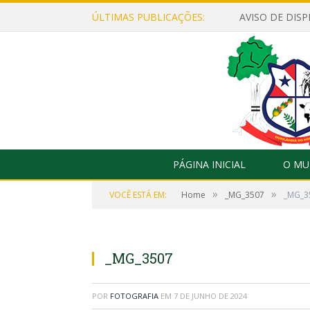
ÚLTIMAS PUBLICAÇÕES:
PÁGINA INICIAL
O MU
»
»
VOCÊ ESTÁ EM:
Home
_MG_3507
_MG_3
_MG_3507
POR
FOTOGRAFIA
EM
7 DE JUNHO DE 2024