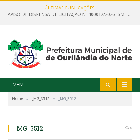
ÚLTIMAS PUBLICAÇÕES:
AVISO DE DISPENSA DE LICITAÇÃO Nº 400012/2026- SME – CONTRATAÇÃO DE EMPRESA ESPECIALIZADA PARA LOCAÇÃO DE ÔNIBUS EXECUTIVO COM CAPACIDADE DE 60 (SESSENTA) POLTRONAS, PARA TRANSPORTAR PROFESSORES RESPONSÁVEIS E ALUNOS PARA BRASÍLIA, COM SAÍDA DIA 10/08/2026 E RETORNO DIA 14/08/2026
MENU
»
»
Home
_MG_3512
_MG_3512
_MG_3512
0