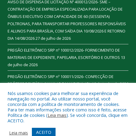
AVISO DE DISPENSA DE LICITAÇÃO Nº 400012/2026- SME –
CONTRATAÇÃO DE EMPRESA ESPECIALIZADA PARA LOCAÇÃO DE
ÔNIBUS EXECUTIVO COM CAPACIDADE DE 60 (SESSENTA)
POLTRONAS, PARA TRANSPORTAR PROFESSORES RESPONSÁVEIS
E ALUNOS PARA BRASÍLIA, COM SAÍDA DIA 10/08/2026 E RETORNO
DIA 14/08/2026
27 de julho de 2026
PREGÃO ELETRÔNICO SRP nº 100012/2026- FORNECIMENTO DE
MATERIAIS DE EXPEDIENTE, PAPELARIA, ESCRITÓRIO E OUTROS
13
de julho de 2026
PREGÃO ELETRÔNICO SRP nº 100011/2026- CONFECÇÃO DE
PRÓTESE DENTÁRIA (MAXILAR E MANDIBULAR).
16 de junho de 2026
Nós usamos cookies para melhorar sua experiência de
navegação no portal. Ao utilizar nosso portal, você
concorda com a política de monitoramento de cookies.
Para ter mais informações sobre como isso é feito, acesse
Todos os direitos reservados a Prefeitura Municipal de
Política de cookies (
Leia mais
). Se você concorda, clique em
Ourilândia do Norte.
ACEITO.
Mapa do Site
Acessar Área Administrativa
ACEITO
Leia mais