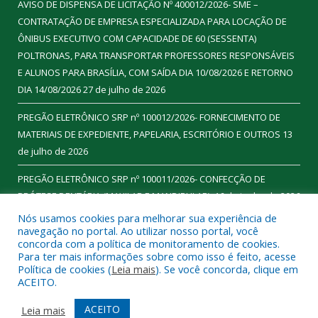
AVISO DE DISPENSA DE LICITAÇÃO Nº 400012/2026- SME –
CONTRATAÇÃO DE EMPRESA ESPECIALIZADA PARA LOCAÇÃO DE
ÔNIBUS EXECUTIVO COM CAPACIDADE DE 60 (SESSENTA)
POLTRONAS, PARA TRANSPORTAR PROFESSORES RESPONSÁVEIS
E ALUNOS PARA BRASÍLIA, COM SAÍDA DIA 10/08/2026 E RETORNO
DIA 14/08/2026
27 de julho de 2026
PREGÃO ELETRÔNICO SRP nº 100012/2026- FORNECIMENTO DE
MATERIAIS DE EXPEDIENTE, PAPELARIA, ESCRITÓRIO E OUTROS
13
de julho de 2026
PREGÃO ELETRÔNICO SRP nº 100011/2026- CONFECÇÃO DE
PRÓTESE DENTÁRIA (MAXILAR E MANDIBULAR).
16 de junho de 2026
Nós usamos cookies para melhorar sua experiência de
navegação no portal. Ao utilizar nosso portal, você
concorda com a política de monitoramento de cookies.
Para ter mais informações sobre como isso é feito, acesse
Todos os direitos reservados a Prefeitura Municipal de
Política de cookies (
Leia mais
). Se você concorda, clique em
Ourilândia do Norte.
ACEITO.
Mapa do Site
Acessar Área Administrativa
ACEITO
Leia mais