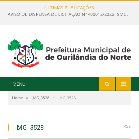
ÚLTIMAS PUBLICAÇÕES:
AVISO DE DISPENSA DE LICITAÇÃO Nº 400012/2026- SME – CONTRATAÇÃO DE EMPRESA ESPECIALIZADA PARA LOCAÇÃO DE ÔNIBUS EXECUTIVO COM CAPACIDADE DE 60 (SESSENTA) POLTRONAS, PARA TRANSPORTAR PROFESSORES RESPONSÁVEIS E ALUNOS PARA BRASÍLIA, COM SAÍDA DIA 10/08/2026 E RETORNO DIA 14/08/2026
MENU
»
»
Home
_MG_3528
_MG_3528
_MG_3528
0