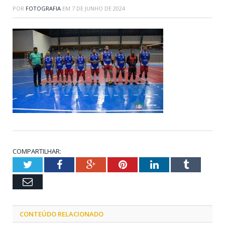
POR
FOTOGRAFIA
EM
7 DE JUNHO DE 2024
COMPARTILHAR:
Twitter
Facebook
Google+
Pinterest
LinkedIn
Tumblr
Email
CONTEÚDO RELACIONADO