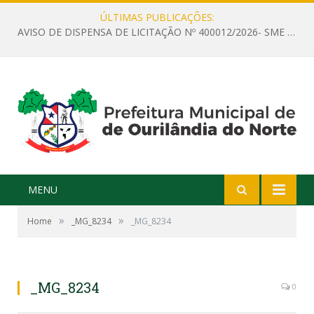
ÚLTIMAS PUBLICAÇÕES:
AVISO DE DISPENSA DE LICITAÇÃO Nº 400012/2026- SME – CONTRATAÇÃO DE EMPRESA ESPECIALIZADA PARA LOCAÇÃO DE ÔNIBUS EXECUTIVO COM CAPACIDADE DE 60 (SESSENTA) POLTRONAS, PARA TRANSPORTAR PROFESSORES RESPONSÁVEIS E ALUNOS PARA BRASÍLIA, COM SAÍDA DIA 10/08/2026 E RETORNO DIA 14/08/2026
MENU
»
»
Home
_MG_8234
_MG_8234
_MG_8234
0