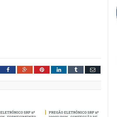
tter
Facebook
Google+
Pinterest
LinkedIn
Tumblr
Email
ELETRÔNICO SRP nº
PREGÃO ELETRÔNICO SRP nº