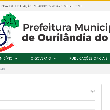
AVISO DE DISPENSA DE LICITAÇÃO Nº 400012/2026- SME – CONTRATAÇÃO DE EMPRESA ESPECIALIZADA PARA LOCAÇÃO DE ÔNIBUS EXECUTIVO COM CAPACIDADE DE 60 (SESSENTA) POLTRONAS, PARA TRANSPORTAR PROFESSORES RESPONSÁVEIS E ALUNOS PARA BRASÍLIA, COM SAÍDA DIA 10/08/2026 E RETORNO DIA 14/08/2026
NICÍPIO
O GOVERNO
PUBLICAÇÕES OFICIAIS
249
0