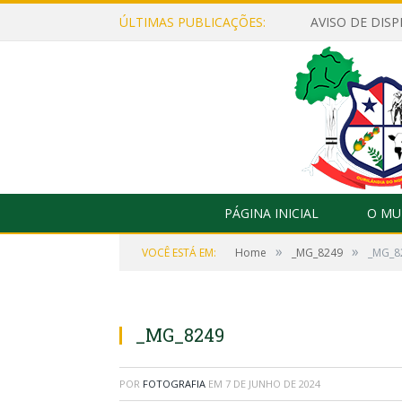
ÚLTIMAS PUBLICAÇÕES:
PÁGINA INICIAL
O MU
»
»
VOCÊ ESTÁ EM:
Home
_MG_8249
_MG_8
_MG_8249
POR
FOTOGRAFIA
EM
7 DE JUNHO DE 2024