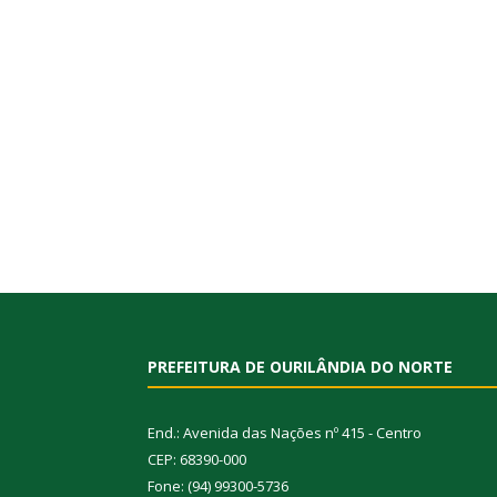
PREFEITURA DE OURILÂNDIA DO NORTE
End.: Avenida das Nações nº 415 - Centro
CEP: 68390-000
Fone: (94) 99300-5736