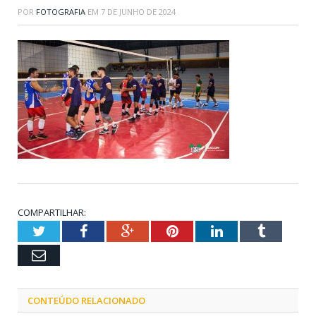
POR
FOTOGRAFIA
EM
7 DE JUNHO DE 2024
COMPARTILHAR:
Twitter
Facebook
Google+
Pinterest
LinkedIn
Tumblr
Email
CONTEÚDO RELACIONADO