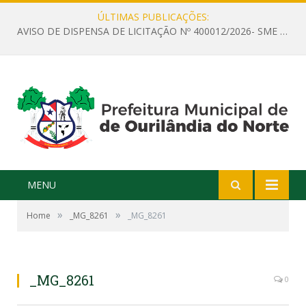
ÚLTIMAS PUBLICAÇÕES:
AVISO DE DISPENSA DE LICITAÇÃO Nº 400012/2026- SME – CONTRATAÇÃO DE EMPRESA ESPECIALIZADA PARA LOCAÇÃO DE ÔNIBUS EXECUTIVO COM CAPACIDADE DE 60 (SESSENTA) POLTRONAS, PARA TRANSPORTAR PROFESSORES RESPONSÁVEIS E ALUNOS PARA BRASÍLIA, COM SAÍDA DIA 10/08/2026 E RETORNO DIA 14/08/2026
MENU
»
»
Home
_MG_8261
_MG_8261
_MG_8261
0