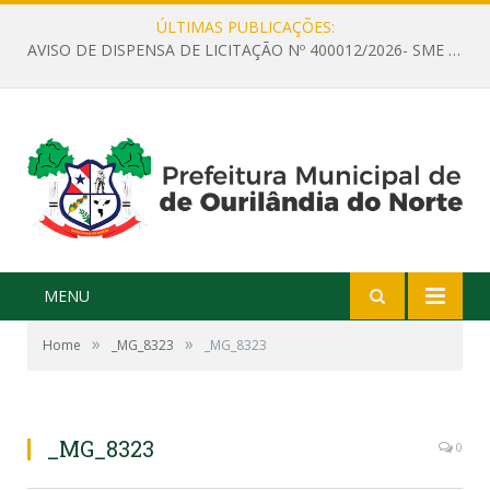
ÚLTIMAS PUBLICAÇÕES:
AVISO DE DISPENSA DE LICITAÇÃO Nº 400012/2026- SME – CONTRATAÇÃO DE EMPRESA ESPECIALIZADA PARA LOCAÇÃO DE ÔNIBUS EXECUTIVO COM CAPACIDADE DE 60 (SESSENTA) POLTRONAS, PARA TRANSPORTAR PROFESSORES RESPONSÁVEIS E ALUNOS PARA BRASÍLIA, COM SAÍDA DIA 10/08/2026 E RETORNO DIA 14/08/2026
MENU
»
»
Home
_MG_8323
_MG_8323
_MG_8323
0