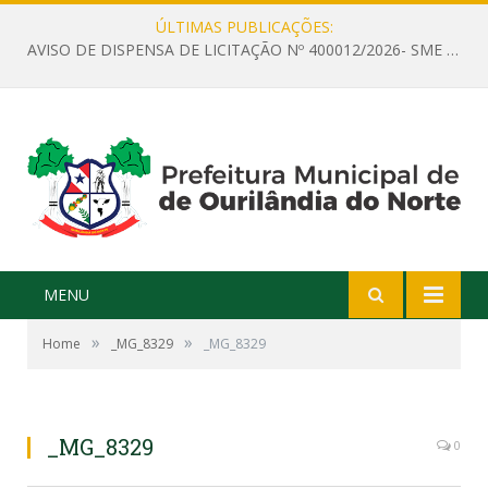
ÚLTIMAS PUBLICAÇÕES:
AVISO DE DISPENSA DE LICITAÇÃO Nº 400012/2026- SME – CONTRATAÇÃO DE EMPRESA ESPECIALIZADA PARA LOCAÇÃO DE ÔNIBUS EXECUTIVO COM CAPACIDADE DE 60 (SESSENTA) POLTRONAS, PARA TRANSPORTAR PROFESSORES RESPONSÁVEIS E ALUNOS PARA BRASÍLIA, COM SAÍDA DIA 10/08/2026 E RETORNO DIA 14/08/2026
MENU
»
»
Home
_MG_8329
_MG_8329
_MG_8329
0