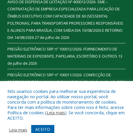
AVISO DE DISPENSA DE LICITAÇÃO Nº 400012/2026- SME –
CONTRATAÇÃO DE EMPRESA ESPECIALIZADA PARA LOCAÇÃO DE
ÔNIBUS EXECUTIVO COM CAPACIDADE DE 60 (SESSENTA)
POLTRONAS, PARA TRANSPORTAR PROFESSORES RESPONSÁVEIS
E ALUNOS PARA BRASÍLIA, COM SAÍDA DIA 10/08/2026 E RETORNO
DIA 14/08/2026
27 de julho de 2026
PREGÃO ELETRÔNICO SRP nº 100012/2026- FORNECIMENTO DE
MATERIAIS DE EXPEDIENTE, PAPELARIA, ESCRITÓRIO E OUTROS
13
de julho de 2026
PREGÃO ELETRÔNICO SRP nº 100011/2026- CONFECÇÃO DE
PRÓTESE DENTÁRIA (MAXILAR E MANDIBULAR).
16 de junho de 2026
Nós usamos cookies para melhorar sua experiência de
navegação no portal. Ao utilizar nosso portal, você
concorda com a política de monitoramento de cookies.
Para ter mais informações sobre como isso é feito, acesse
Todos os direitos reservados a Prefeitura Municipal de
Política de cookies (
Leia mais
). Se você concorda, clique em
Ourilândia do Norte.
ACEITO.
Mapa do Site
Acessar Área Administrativa
ACEITO
Leia mais