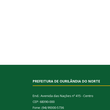
PREFEITURA DE OURILÂNDIA DO NORTE
End.: Avenida das Nações nº 415 - Centro
CEP: 68390-000
Fone: (94) 99300-5736