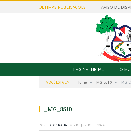
ÚLTIMAS PUBLICAÇÕES:
PÁGINA INICIAL
O MU
»
»
VOCÊ ESTÁ EM:
Home
_MG_8510
_MG_8
_MG_8510
POR
FOTOGRAFIA
EM
7 DE JUNHO DE 2024