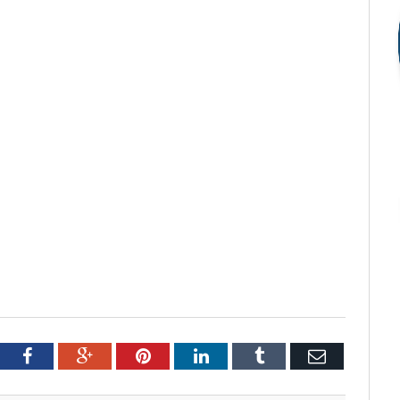
tter
Facebook
Google+
Pinterest
LinkedIn
Tumblr
Email