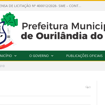
AVISO DE DISPENSA DE LICITAÇÃO Nº 400012/2026- SME – CONTRATAÇÃO DE EMPRESA ESPECIALIZADA PARA LOCAÇÃO DE ÔNIBUS EXECUTIVO COM CAPACIDADE DE 60 (SESSENTA) POLTRONAS, PARA TRANSPORTAR PROFESSORES RESPONSÁVEIS E ALUNOS PARA BRASÍLIA, COM SAÍDA DIA 10/08/2026 E RETORNO DIA 14/08/2026
NICÍPIO
O GOVERNO
PUBLICAÇÕES OFICIAIS
510
0