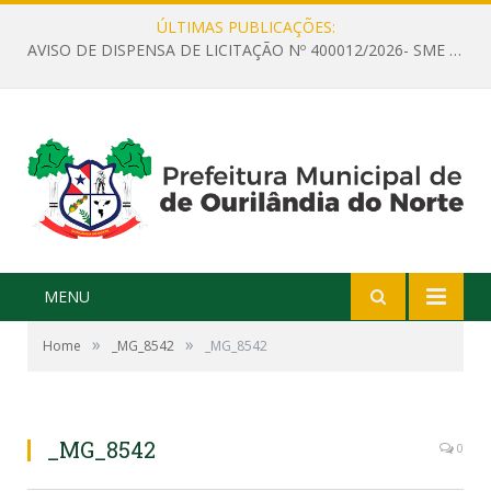
ÚLTIMAS PUBLICAÇÕES:
AVISO DE DISPENSA DE LICITAÇÃO Nº 400012/2026- SME – CONTRATAÇÃO DE EMPRESA ESPECIALIZADA PARA LOCAÇÃO DE ÔNIBUS EXECUTIVO COM CAPACIDADE DE 60 (SESSENTA) POLTRONAS, PARA TRANSPORTAR PROFESSORES RESPONSÁVEIS E ALUNOS PARA BRASÍLIA, COM SAÍDA DIA 10/08/2026 E RETORNO DIA 14/08/2026
MENU
»
»
Home
_MG_8542
_MG_8542
_MG_8542
0