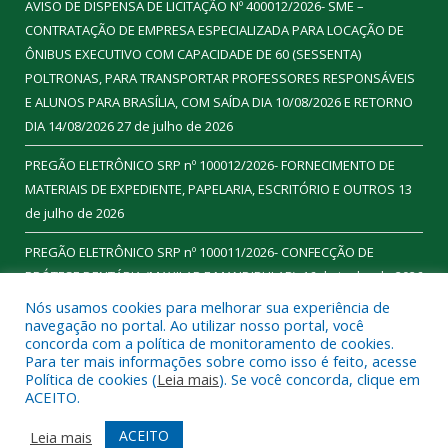
AVISO DE DISPENSA DE LICITAÇÃO Nº 400012/2026- SME –
CONTRATAÇÃO DE EMPRESA ESPECIALIZADA PARA LOCAÇÃO DE
ÔNIBUS EXECUTIVO COM CAPACIDADE DE 60 (SESSENTA)
POLTRONAS, PARA TRANSPORTAR PROFESSORES RESPONSÁVEIS
E ALUNOS PARA BRASÍLIA, COM SAÍDA DIA 10/08/2026 E RETORNO
DIA 14/08/2026
27 de julho de 2026
PREGÃO ELETRÔNICO SRP nº 100012/2026- FORNECIMENTO DE
MATERIAIS DE EXPEDIENTE, PAPELARIA, ESCRITÓRIO E OUTROS
13
de julho de 2026
PREGÃO ELETRÔNICO SRP nº 100011/2026- CONFECÇÃO DE
PRÓTESE DENTÁRIA (MAXILAR E MANDIBULAR).
16 de junho de 2026
Nós usamos cookies para melhorar sua experiência de
navegação no portal. Ao utilizar nosso portal, você
concorda com a política de monitoramento de cookies.
Para ter mais informações sobre como isso é feito, acesse
Todos os direitos reservados a Prefeitura Municipal de
Política de cookies (
Leia mais
). Se você concorda, clique em
Ourilândia do Norte.
ACEITO.
Mapa do Site
Acessar Área Administrativa
ACEITO
Leia mais