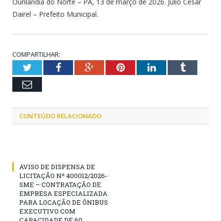
Ourilândia do Norte – PA, 13 de março de 2026. Júlio César
Dairel – Prefeito Municipal.
COMPARTILHAR:
Twitter
Facebook
Google+
Pinterest
LinkedIn
Tumblr
Email
CONTEÚDO RELACIONADO
AVISO DE DISPENSA DE
LICITAÇÃO Nº 400012/2026-
SME – CONTRATAÇÃO DE
EMPRESA ESPECIALIZADA
PARA LOCAÇÃO DE ÔNIBUS
EXECUTIVO COM
CAPACIDADE DE 60