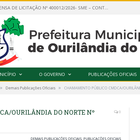
AVISO DE DISPENSA DE LICITAÇÃO Nº 400012/2026- SME – CONTRATAÇÃO DE EMPRESA ESPECIALIZADA PARA LOCAÇÃO DE ÔNIBUS EXECUTIVO COM CAPACIDADE DE 60 (SESSENTA) POLTRONAS, PARA TRANSPORTAR PROFESSORES RESPONSÁVEIS E ALUNOS PARA BRASÍLIA, COM SAÍDA DIA 10/08/2026 E RETORNO DIA 14/08/2026
NICÍPIO
O GOVERNO
PUBLICAÇÕES OFICIAIS
»
»
Demais Publicações Oficiais
CHAMAMENTO PÚBLICO CMDCA/OURILÂNDI
A/OURILÂNDIA DO NORTE Nº
0
DEMAIS PUBLICAÇÕES OFICIAIS
,
PUBLICAÇÕES OFICIAIS