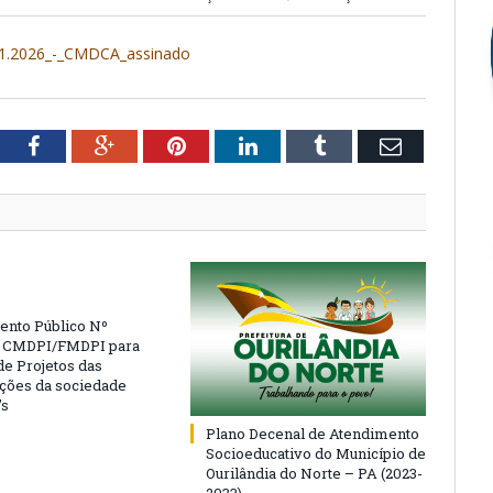
2026_-_CMDCA_assinado
tter
Facebook
Google+
Pinterest
LinkedIn
Tumblr
Email
nto Público Nº
4 CMDPI/FMDPI para
de Projetos das
ções da sociedade
’s
Plano Decenal de Atendimento
Socioeducativo do Município de
Ourilândia do Norte – PA (2023-