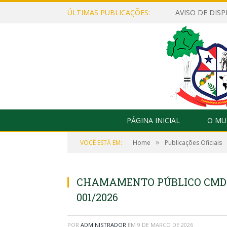
ÚLTIMAS PUBLICAÇÕES:
PÁGINA INICIAL
O MU
»
VOCÊ ESTÁ EM:
Home
Publicações Oficiais
CHAMAMENTO PÚBLICO CMDC
001/2026
POR
ADMINISTRADOR
EM
9 DE MARÇO DE 2026