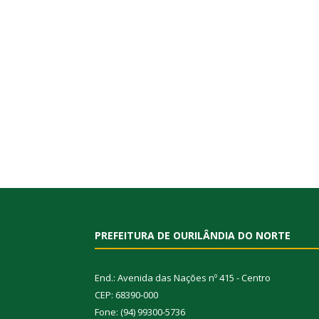
PREFEITURA DE OURILÂNDIA DO NORTE
End.: Avenida das Nações nº 415 - Centro
CEP: 68390-000
Fone: (94) 99300-5736