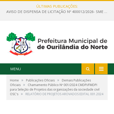
ÚLTIMAS PUBLICAÇÕES:
AVISO DE DISPENSA DE LICITAÇÃO Nº 400012/2026- SME – CONTRATAÇÃO DE EMPRESA ESPECIALIZADA PARA LOCAÇÃO DE ÔNIBUS EXECUTIVO COM CAPACIDADE DE 60 (SESSENTA) POLTRONAS, PARA TRANSPORTAR PROFESSORES RESPONSÁVEIS E ALUNOS PARA BRASÍLIA, COM SAÍDA DIA 10/08/2026 E RETORNO DIA 14/08/2026
MENU
»
»
Home
Publicações Oficiais
Demais Publicações
»
Oficiais
Chamamento Público Nº 001/2024 CMDPI/FMDPI
para Seleção de Projetos das organizações da sociedade civil
»
OSC's
RELATÓRIO DE PROJETOS AROVADOS EDITAL 001.2024