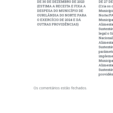
DE 30 DE DEZEMBRO DE 2023
DE 27 D
(ESTIMA A RECEITA E FIXA A
(Cria os
DESPESA DO MUNICÍPIO DE
Municípi
OURILÂNDIA DO NORTE PARA
Norte/PA
O EXERCÍCIO DE 2024 E DÁ
Municipa
OUTRAS PROVIDÊNCIAS)
Alimenta
Sustentá
legal o S
Nacional
Alimenta
Sustentáv
parâmetr
impleme
Municipa
Alimenta
Sustentáv
providên
Os comentários estão fechados.