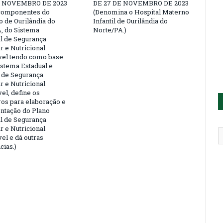
E NOVEMBRO DE 2023
DE 27 DE NOVEMBRO DE 2023
 componentes do
(Denomina o Hospital Materno
o de Ourilândia do
Infantil de Ourilândia do
, do Sistema
Norte/PA.)
l de Segurança
r e Nutricional
vel tendo como base
istema Estadual e
 de Segurança
r e Nutricional
el, define os
os para elaboração e
ntação do Plano
l de Segurança
r e Nutricional
el e dá outras
cias.)