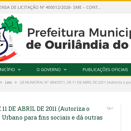
AVISO DE DISPENSA DE LICITAÇÃO Nº 400012/2026- SME – CONTRATAÇÃO DE EMPRESA ESPECIALIZADA PARA LOCAÇÃO DE ÔNIBUS EXECUTIVO COM CAPACIDADE DE 60 (SESSENTA) POLTRONAS, PARA TRANSPORTAR PROFESSORES RESPONSÁVEIS E ALUNOS PARA BRASÍLIA, COM SAÍDA DIA 10/08/2026 E RETORNO DIA 14/08/2026
NICÍPIO
O GOVERNO
PUBLICAÇÕES OFICIAIS
»
»
Leis
LEI MUNICIPAL N° 494/2011, DE 11 DE ABRIL DE 2011 (Autoriza o po
11 DE ABRIL DE 2011 (Autoriza o
0
Urbano para fins sociais e dá outras