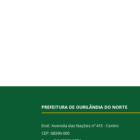
PREFEITURA DE OURILÂNDIA DO NORTE
End.: Avenida das Nações nº 415 - Centro
CEP: 68390-000