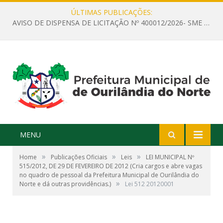
ÚLTIMAS PUBLICAÇÕES:
AVISO DE DISPENSA DE LICITAÇÃO Nº 400012/2026- SME – CONTRATAÇÃO DE EMPRESA ESPECIALIZADA PARA LOCAÇÃO DE ÔNIBUS EXECUTIVO COM CAPACIDADE DE 60 (SESSENTA) POLTRONAS, PARA TRANSPORTAR PROFESSORES RESPONSÁVEIS E ALUNOS PARA BRASÍLIA, COM SAÍDA DIA 10/08/2026 E RETORNO DIA 14/08/2026
MENU
»
»
»
Home
Publicações Oficiais
Leis
LEI MUNICIPAL Nº
515/2012, DE 29 DE FEVEREIRO DE 2012 (Cria cargos e abre vagas
no quadro de pessoal da Prefeitura Municipal de Ourilândia do
»
Norte e dá outras providências.)
Lei 512 20120001