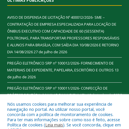
ÚLTIMAS PUBLICAÇÕES
AVISO DE DISPENSA DE LICITAÇÃO Nº 400012/2026- SME –
CONTRATAÇÃO DE EMPRESA ESPECIALIZADA PARA LOCAÇÃO DE
ÔNIBUS EXECUTIVO COM CAPACIDADE DE 60 (SESSENTA)
POLTRONAS, PARA TRANSPORTAR PROFESSORES RESPONSÁVEIS
E ALUNOS PARA BRASÍLIA, COM SAÍDA DIA 10/08/2026 E RETORNO
DIA 14/08/2026
27 de julho de 2026
PREGÃO ELETRÔNICO SRP nº 100012/2026- FORNECIMENTO DE
MATERIAIS DE EXPEDIENTE, PAPELARIA, ESCRITÓRIO E OUTROS
13
de julho de 2026
PREGÃO ELETRÔNICO SRP nº 100011/2026- CONFECÇÃO DE
PRÓTESE DENTÁRIA (MAXILAR E MANDIBULAR).
16 de junho de 2026
Nós usamos cookies para melhorar sua experiência de
navegação no portal. Ao utilizar nosso portal, você
concorda com a política de monitoramento de cookies.
Para ter mais informações sobre como isso é feito, acesse
Todos os direitos reservados a Prefeitura Municipal de
Política de cookies (
Leia mais
). Se você concorda, clique em
Ourilândia do Norte.