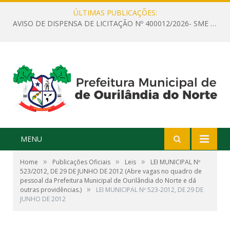
ÚLTIMAS PUBLICAÇÕES:
AVISO DE DISPENSA DE LICITAÇÃO Nº 400012/2026- SME – CONTRATAÇÃO DE EMPRESA ESPECIALIZADA PARA LOCAÇÃO DE ÔNIBUS EXECUTIVO COM CAPACIDADE DE 60 (SESSENTA) POLTRONAS, PARA TRANSPORTAR PROFESSORES RESPONSÁVEIS E ALUNOS PARA BRASÍLIA, COM SAÍDA DIA 10/08/2026 E RETORNO DIA 14/08/2026
MENU
»
»
»
Home
Publicações Oficiais
Leis
LEI MUNICIPAL Nº
523/2012, DE 29 DE JUNHO DE 2012 (Abre vagas no quadro de
pessoal da Prefeitura Municipal de Ourilândia do Norte e dá
»
outras providências.)
LEI MUNICIPAL Nº 523-2012, DE 29 DE
JUNHO DE 2012