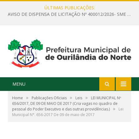
ÚLTIMAS PUBLICAÇÕES:
AVISO DE DISPENSA DE LICITAÇÃO Nº 400012/2026- SME – CONTRATAÇÃO DE EMPRESA ESPECIALIZADA PARA LOCAÇÃO DE ÔNIBUS EXECUTIVO COM CAPACIDADE DE 60 (SESSENTA) POLTRONAS, PARA TRANSPORTAR PROFESSORES RESPONSÁVEIS E ALUNOS PARA BRASÍLIA, COM SAÍDA DIA 10/08/2026 E RETORNO DIA 14/08/2026
MENU
»
»
»
Home
Publicações Oficiais
Leis
LEI MUNICIPAL Nº
656/2017, DE 09 DE MAIO DE 2017 (Cria vagas no quadro de
»
pessoal do Poder Executivo e das outras providências.)
Lei
Municipal N°. 656-2017 De 09 de maio de 2017