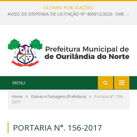
ÚLTIMAS PUBLICAÇÕES:
AVISO DE DISPENSA DE LICITAÇÃO Nº 400012/2026- SME – CONTRATAÇÃO DE EMPRESA ESPECIALIZADA PARA LOCAÇÃO DE ÔNIBUS EXECUTIVO COM CAPACIDADE DE 60 (SESSENTA) POLTRONAS, PARA TRANSPORTAR PROFESSORES RESPONSÁVEIS E ALUNOS PARA BRASÍLIA, COM SAÍDA DIA 10/08/2026 E RETORNO DIA 14/08/2026
MENU
»
»
Home
Diárias e Passagens (Prefeitura)
Portaria N°. 156-
2017
PORTARIA N°. 156-2017