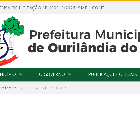
AVISO DE DISPENSA DE LICITAÇÃO Nº 400012/2026- SME – CONTRATAÇÃO DE EMPRESA ESPECIALIZADA PARA LOCAÇÃO DE ÔNIBUS EXECUTIVO COM CAPACIDADE DE 60 (SESSENTA) POLTRONAS, PARA TRANSPORTAR PROFESSORES RESPONSÁVEIS E ALUNOS PARA BRASÍLIA, COM SAÍDA DIA 10/08/2026 E RETORNO DIA 14/08/2026
NICÍPIO
O GOVERNO
PUBLICAÇÕES OFICIAIS
»
Prefeitura)
PORTARIA Nº 110 2017