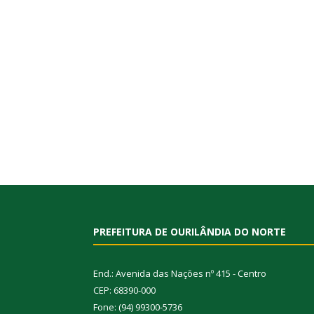
PREFEITURA DE OURILÂNDIA DO NORTE
End.: Avenida das Nações nº 415 - Centro
CEP: 68390-000
Fone: (94) 99300-5736