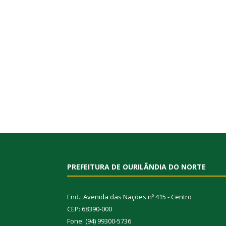
PREFEITURA DE OURILÂNDIA DO NORTE
End.: Avenida das Nações nº 415 - Centro
CEP: 68390-000
Fone: (94) 99300-5736