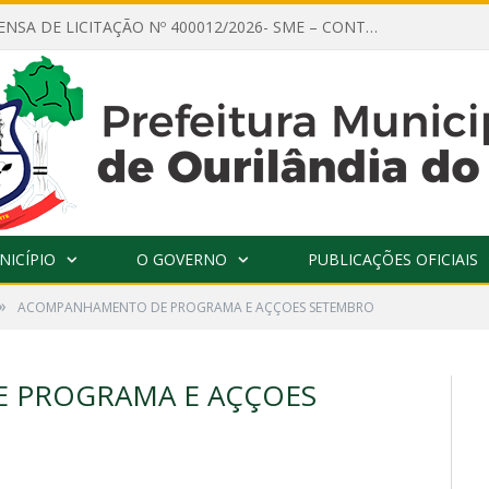
AVISO DE DISPENSA DE LICITAÇÃO Nº 400012/2026- SME – CONTRATAÇÃO DE EMPRESA ESPECIALIZADA PARA LOCAÇÃO DE ÔNIBUS EXECUTIVO COM CAPACIDADE DE 60 (SESSENTA) POLTRONAS, PARA TRANSPORTAR PROFESSORES RESPONSÁVEIS E ALUNOS PARA BRASÍLIA, COM SAÍDA DIA 10/08/2026 E RETORNO DIA 14/08/2026
NICÍPIO
O GOVERNO
PUBLICAÇÕES OFICIAIS
»
ACOMPANHAMENTO DE PROGRAMA E AÇÇOES SETEMBRO
 PROGRAMA E AÇÇOES